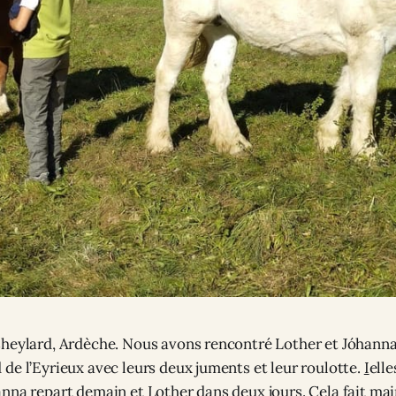
heylard, Ardèche. Nous avons rencontré Lother et Jóhanna, 
de l’Eyrieux avec leurs deux juments et leur roulotte.
I
elle
nna repart demain et Lother dans deux jours. Cela fait mai