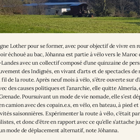
e Lother pour se former, avec pour objectif de vivre en r
oir échoué au bac, Jóhanna est partie à vélo vers le Maroc
andes avec un collectif composé d’une quinzaine de pers
vement des Indignés, en vivant d’arts et de spectacles de r
fil de la route. Après neuf mois à vélo, s’être ouverte sur 
vec des causes politiques et l’anarchie, elle quitte Almería, 
r Grenade. Poursuivant un mode de vie nomade, elle s’est d
en camion avec des copain.e.s, en vélo, en bateau, à pied et 
ités saisonnières. Expérimenter la route à vélo, c’était par
istes, et donc d’être en rapport avec ce qu’elle s’attache j
’un mode de déplacement alternatif, note Jóhanna.