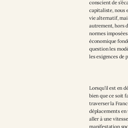
conscient de s’éc
capitaliste, nous 
vie alternatif, ma
autrement, hors d
normes imposées 
économique fondé
question les modè
les exigences de 
Lorsqu’il est en 
bien que ce soit f
traverser la Fran
déplacements en t
aller à une vitess
manifestation spo