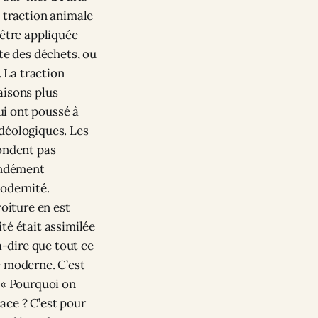
a traction animale
 être appliquée
te des déchets, ou
 La traction
aisons plus
qui ont poussé à
déologiques. Les
fondent pas
fondément
modernité.
voiture en est
té était assimilée
-dire que tout ce
e moderne. C’est
 « Pourquoi on
cace ? C’est pour