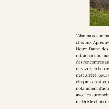
Jóhanna accompagn
chevaux. Après av
Notre-Dame-des-L
rattachant au mou
des rencontres au 
de vivre, en lien a
s’est arrêté, pou
cinq ans en stop, 
notamment d’activ
avec les automobil
malgré le choix d