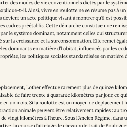
arter des modes de vie conventionnels dictés par le systè
explique-t-il. Ainsi, vivre en roulotte ne se résume pas à 
is devient un acte politique visant à montrer qu’il est possi
es cadres préétablis. Cette démarche constitue une remis
par le système dominant, notamment celles qui structuren
 sur la croissance et la surconsommation. Elle remet éga
les dominants en matière d’habitat, influencés par les cod
propriété, les politiques sociales standardisées en matière
déplacement, Lother effectue rarement plus de quinze kilomè
aisable de faire trente à quarante kilomètres par jour, ce qu
ce en un mois. Si la roulotte est un moyen de déplacement le
raction animale peuvent être relativement rapides : au tro
e de vingt kilomètres à l’heure. Sous l’Ancien Régime, dans 
rtive, la course d’attelage de chevaux de trait de Boulogne