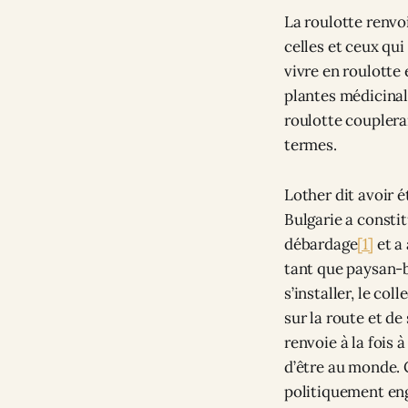
La roulotte renvoi
celles et ceux qui
vivre en roulotte e
plantes médicinale
roulotte couplerai
termes.
Lother dit avoir é
Bulgarie a consti
débardage
[1]
et a 
tant que paysan-b
s’installer, le col
sur la route et de
renvoie à la fois 
d’être au monde. C
politiquement eng