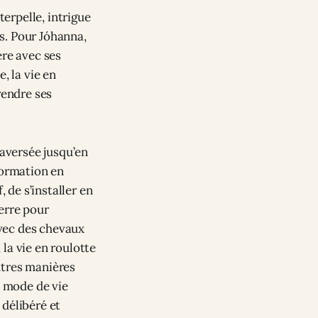
terpelle, intrigue
es. Pour Jóhanna,
ière avec ses
, la vie en
rendre ses
raversée jusqu’en
formation en
 de s’installer en
erre pour
 avec des chevaux
 la vie en roulotte
autres manières
e mode de vie
 délibéré et