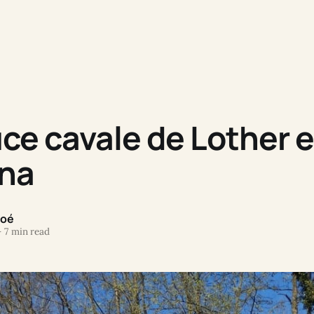
ce cavale de Lother e
na
Zoé
—
7 min read