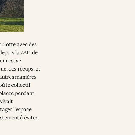
oulotte avec des
 depuis la ZAD de
onnes, se
ue, des récups, et
d’autres manières
où le collectif
éplacée pendant
vivait
tager l’espace
ustement à éviter,