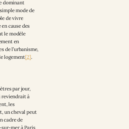
me dominant
un simple mode de
ble de vivre
e en cause des
t le modèle
lement en
es de l’urbanisme,
 de logement
[2]
.
tres par jour,
i reviendrait à
nt, les
t, un cheval peut
un cadre de
-sur-mer à Paris