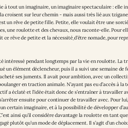
e à tout un imaginaire, un imaginaire spectaculaire : elle in
 la croisent sur leur chemin - mais aussi très lié aux tzigan
st un rêve de petite fille. Petite, elle voulait être une sorc
s, une roulotte et des chevaux, nous raconte-elle. Pour elle
t ce rêve de petite et la nécessité
d’être nomade, pour rep
té intéressé pendant longtemps par la vie en roulotte. La t
tué un élément déclencheur, puis il a suivi une semaine de 
acheté ses juments. Il avait pour ambition, avec un collectif,
oulanger en traction animale. N’ayant pas eu d’accès à la t
lectif a éclaté et l’idée était donc de s’entraîner à travailler
 s’arrêter ensuite pour continuer de travailler avec. Pour lui,
à un certain imaginaire, et à la possibilité de développer d’
’est ainsi qu’il considère davantage la roulotte en tant qu
agé plutôt qu’un mode de déplacement. Il s’agit d’un choix