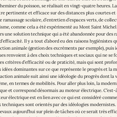
heminer du poisson, se réalisait en vingt-quatre heures. L
re pertinente et efficace sur des distances plus courtes et
e ramassage scolaire, d’entretien d’espaces verts, de collec
isme, comme cela a été expérimenté au Mont Saint Michel.
ors une solution technique qui a été abandonnée pour des r
’efficacité. Il y a tout d’abord eu des raisons hygiénistes 
ction animale (gestion des excréments par exemple), puis i
ues renvoient à des choix techniques et sociaux qui ne se 
s critères d’efficacité ou de praticité, mais qui sont pro
s idées dominantes sur ce que représente le progrès et la 
action animale suit ainsi une idéologie du progrès dont la 
e, en termes de mobilités. Pour aller plus loin, la moderni
ue et correspond désormais au moteur électrique. C’est-à
teur électrique est en lien avec ce qui est considéré comm
ix techniques sont orientés par des idéologies modernistes.
hevaux aujourd’hui sur plein de tâches où ce serait très effi